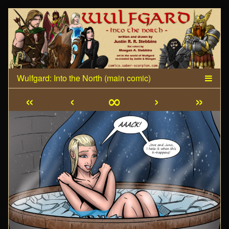
Skip
to
content
«
‹
∞
›
»