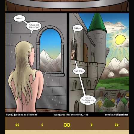
«
‹
∞
›
»